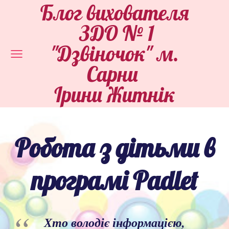
Блог вихователя
ЗДО № 1
"Дзвіночок" м.
Сарни
Ірини Житнік
Робота з дітьми в
програмі Padlet
Хто володіє інформацією,