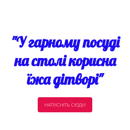
"У гарному посуді
на столі корисна
їжа дітворі"
НАТИСНІТЬ СЮДИ