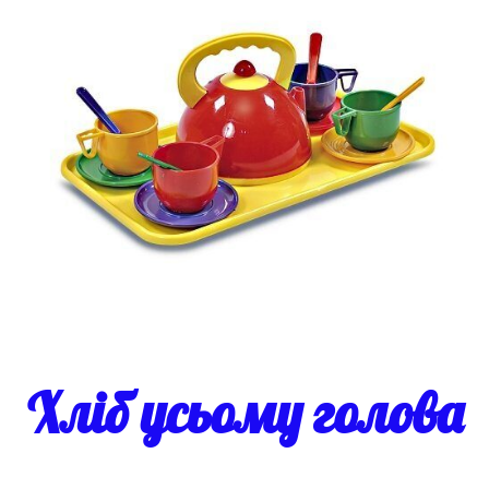
Хліб усьому голова
...