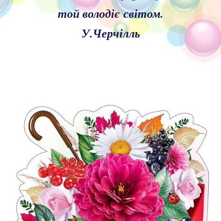
той володіє світом.
У.Черчілль