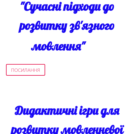
"Сучасні підходи до
розвитку зв'язного
мовлення"
ПОСИЛАННЯ
Дидактичні ігри для
розвитку мовленнєвої