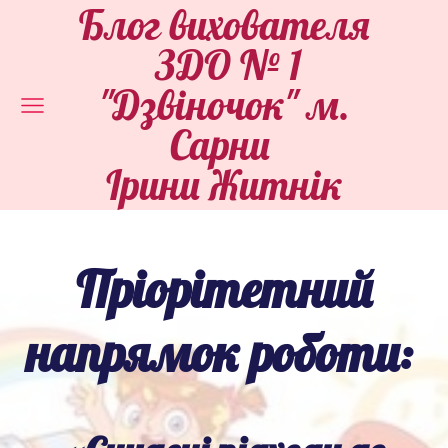
Блог вихователя
ЗДО № 1
"Дзвіночок" м.
Сарни
Ірини Житнік
Пріорітетний
напрямок роботи: