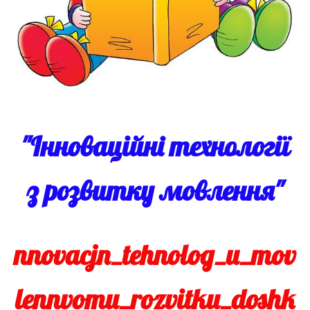
"Інноваційні технології
з розвитку мовлення"
nnovacjn_tehnolog_u_mov
lennvomu_rozvitku_doshk