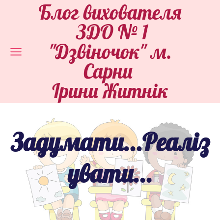
Блог вихователя
ЗДО № 1
"Дзвіночок" м.
Сарни
Ірини Житнік
Задумати...Реаліз
увати...