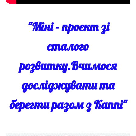
"Міні - проєкт зі
сталого
розвитку.Вчимося
досліджувати та
берегти разом з Каппі"