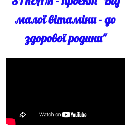
STREAM - проєкт "Від
малої вітаміни - до
здорової родини"