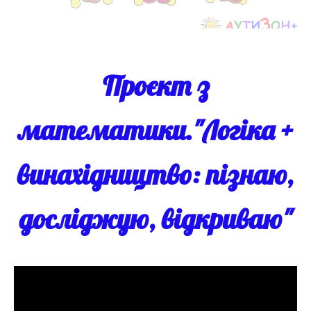
Проєкт з
математики."Логіка +
винахідництво: пізнаю,
досліджую, відкриваю"