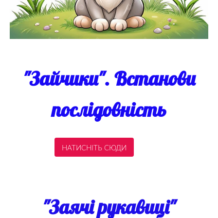
"Зайчики". Встанови
послідовність
НАТИСНІТЬ СЮДИ
"Заячі рукавиці"