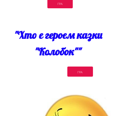
ГРА
"Хто є героєм казки
"Колобок""
ГРА