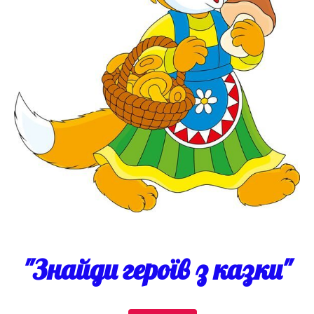
"Знайди героїв з казки"