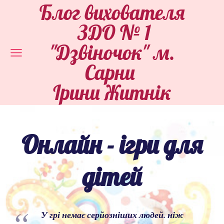
Блог вихователя
ЗДО № 1
"Дзвіночок" м.
Сарни
Ірини Житнік
Онлайн - ігри для
дітей
У грі немає серйозніших людей. ніж