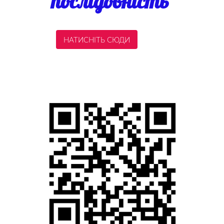
послідовність
НАТИСНІТЬ СЮДИ