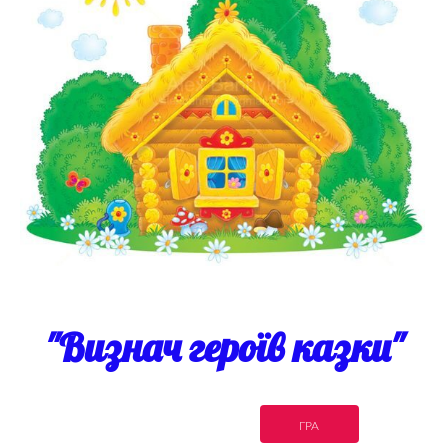
"Визнач героїв казки"
ГРА