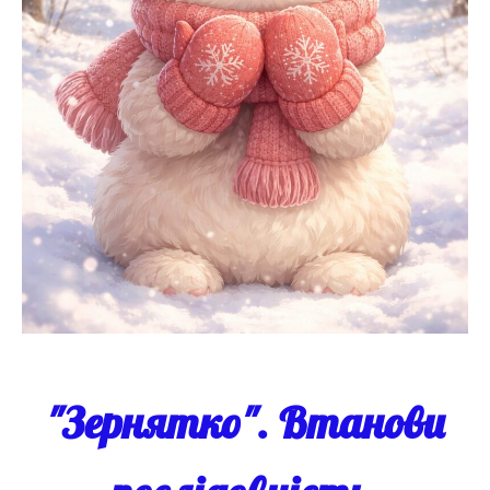
"Зернятко". Втанови