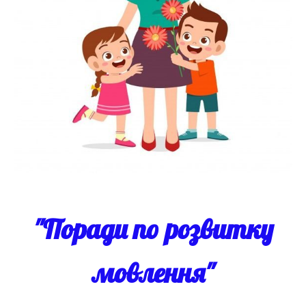
"Поради по розвитку
мовлення"