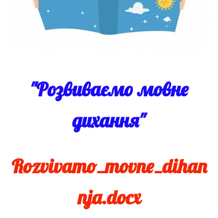
"Розвиваємо мовне
дихання"
Rozvivamo_movne_dihan
nja.docx