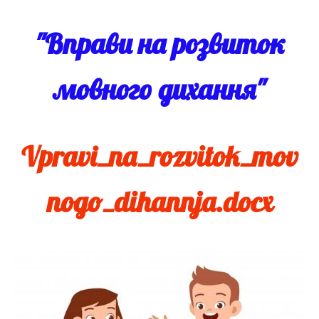
"Вправи на розвиток
мовного дихання"
Vpravi_na_rozvitok_mov
nogo_dihannja.docx