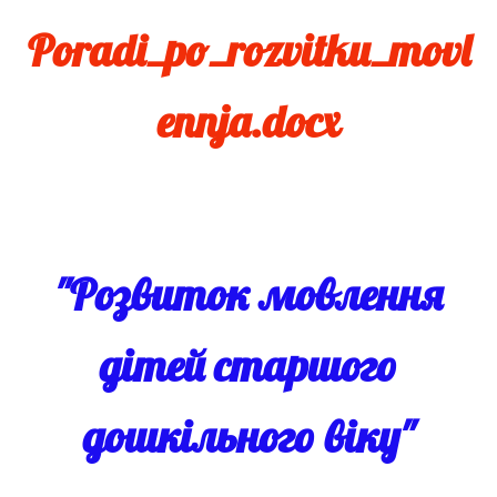
Poradi_po_rozvitku_movl
ennja.docx
"Розвиток мовлення
дітей старшого
дошкільного віку"