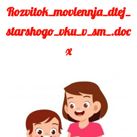
Rozvitok_movlennja_dtej_
starshogo_vku_v_sm_.doc
x