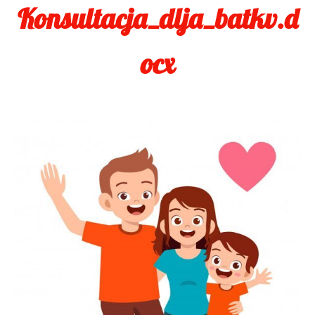
Konsultacja_dlja_batkv.d
ocx