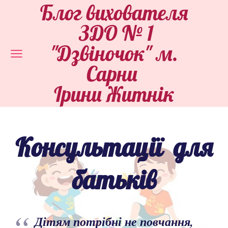
Блог вихователя
ЗДО № 1
"Дзвіночок" м.
Сарни
Ірини Житнік
Консультації для
батьків
Дітям потрібні не повчання,