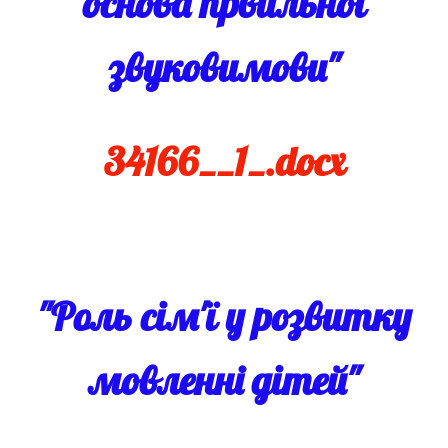
основа првильної
звуковимови"
34166__1_.docx
"Роль сім'ї у розвитку
мовленні дітей"